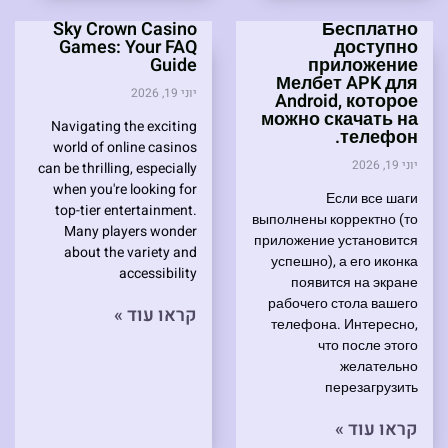
Sky Crown Casino
Бесплатно
Games: Your FAQ
доступно
Guide
приложение
Мелбет APK для
יוני 19, 2026
Android, которое
можно скачать на
Navigating the exciting
телефон.
world of online casinos
יוני 19, 2026
can be thrilling, especially
when you're looking for
Если все шаги
top-tier entertainment.
выполнены корректно (то
Many players wonder
приложение установится
about the variety and
успешно), а его иконка
accessibility
появится на экране
рабочего стола вашего
קראו עוד »
телефона. Интересно,
что после этого
желательно
перезагрузить
קראו עוד »