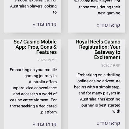
smooth experience. For
welcome new players. For
Australian players looking
those considering their
to
next gaming
קראו עוד »
קראו עוד »
Sc7 Casino Mobile
Royal Reels Casino
App: Pros, Cons &
Registration: Your
Features
Gateway to
Excitement
יוני 19, 2026
יוני 19, 2026
Embarking on your mobile
Embarking on a thrilling
gaming journey in
online casino adventure
Australia offers
begins with a simple step,
unparalleled convenience
and for many players in
and access to a world of
Australia, this exciting
casino entertainment. For
journey is best started
those seeking a dedicated
with
platform,
קראו עוד »
קראו עוד »