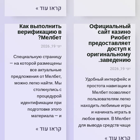
קראו עוד »
Как выполнить
Официальный
верификацию в
сайт казино
Мелбет?
Риобет
предоставляет
יוני 19, 2026
доступ к
оригинальному
Специальную страницу
заведению.
— на которой размещены
יוני 19, 2026
все актуальные
предложения от Мелбет,
Удобный интерфейс и
можно легко найти. Мы
простота навигации в
столкнулись с
Мелбет позволяют
процедурой
пользователям легко
идентификации при
находить любимые игры
подготовке этого
и начинать играть в
материала — и
любое время. В Мелбет
для вывода средств чаще
קראו עוד »
קראו עוד »