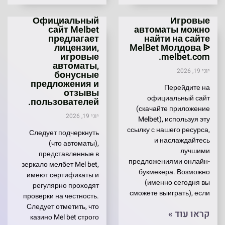
Официальный
Игровые
сайт Melbet
автоматы можно
предлагает
найти на сайте
лицензии,
MelBet Молдова ᐉ
игровые
melbet.com.
автоматы,
יוני 19, 2026
бонусные
предложения и
Перейдите на
отзывы
официальный сайт
пользователей.
(скачайте приложение
יוני 19, 2026
Melbet), используя эту
ссылку с нашего ресурса,
Следует подчеркнуть
и наслаждайтесь
(что автоматы),
лучшими
представленные в
предложениями онлайн-
зеркало мелбет Mel bet,
букмекера. Возможно
имеют сертификаты и
(именно сегодня вы
регулярно проходят
сможете выиграть), если
проверки на честность.
Следует отметить, что
קראו עוד »
казино Mel bet строго