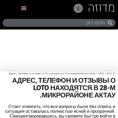
תערוכות ותצוגות
דף הבית
»
אופנה
»
Адрес, телефон и отзывы о Loto находятся в 28-м микрорайоне Актау.
АДРЕС, ТЕЛЕФОН И ОТЗЫВЫ О
LOTO НАХОДЯТСЯ В 28-М
МИКРОРАЙОНЕ АКТАУ.
Стоит отметить, что все вопросы были без ответа, и
ситуация оставалась полностью ясной и прозрачной.
Сконцентрировавшись, вы сможете быстро войти в