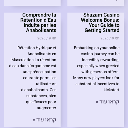
Comprendre la
Shazam Casino
Rétention d’Eau
Welcome Bonus:
Induite par les
Your Guide to
Anabolisants
Getting Started
יוני 19, 2026
יוני 19, 2026
Rétention Hydrique et
Embarking on your online
Anabolisants en
casino journey can be
Musculation La rétention
incredibly rewarding,
d’eau dans l’organisme est
especially when greeted
une préoccupation
with generous offers.
courante parmi les
Many new players look for
utilisateurs
substantial incentives to
d’anabolisants. Ces
kickstart
substances, bien
קראו עוד »
qu’efficaces pour
augmenter
קראו עוד »