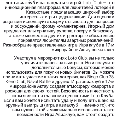
лото авиаклуб и наслаждаться игрой. Loto Club — это
инновационная платформа для любителей лотерей в
Казахстане, предлагающая широкий выбор
интересных игр и щедрые акции. Для оценок и
рецензий используйте форму отзывов, а для вопросов
и обсуждений, форму комментариев.
Игорный дом
предлагает альтернативу рулетке, покеру и блэкджеку,
а также множество других игр, которые обязательно
понравятся любителям азартных развлечений.
Разнообразие представленных игр в Игра клубе в 17-м
микрорайоне Актау впечатляет.
Участвуя в мероприятиях Loto Club, вы не только
увеличите шансы на выигрыш. Но и получите
дополнительные бонусы, которые можно
использовать для покупки новых билетов. Вы можете
принимать участие в таких лотереях, как Bingo Club 38,
Keno Club, Naval Battle и других. Игра авиаклуб в 17-м
микрорайоне Актау создает атмосферу комфорта и
роскоши для своих гостей. Безопасность и честность
игры являются главными ценностями Loto Клуба.
Если вам хочется испытать удачу и получить шанс на
крупный выигрыш (игра в авиаклуб — именно то), что
вам нужно. Чтобы максимально использовать все
возможности Игра Авиаклуб, вам стоит создать