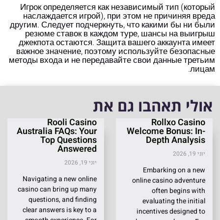
Игрок определяется как независимый тип (который
наслаждается игрой), при этом не причиняя вреда
другим. Следует подчеркнуть, что какими бы ни были
резюме ставок в каждом туре, шансы на выигрыш
джекпота остаются. Защита вашего аккаунта имеет
важное значение, поэтому используйте безопасные
методы входа и не передавайте свои данные третьим
лицам.
אולי תאהבו גם את
Rooli Casino
Rollxo Casino
Australia FAQs: Your
Welcome Bonus: In-
Top Questions
Depth Analysis
Answered
יוני 19, 2026
יוני 19, 2026
Embarking on a new
Navigating a new online
online casino adventure
casino can bring up many
often begins with
questions, and finding
evaluating the initial
clear answers is key to a
incentives designed to