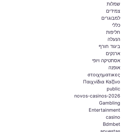
שמלות
צמידים
למבוגרים
כללי
חליפות
הנעלה
ביגוד חורף
ארנקים
אסתטיקה ויופי
אופנה
στοιχηματικες
Παιχνίδια Καζίνο
public
novos-casinos-2026
Gambling
Entertainment
casino
Bdmbet
apuestas