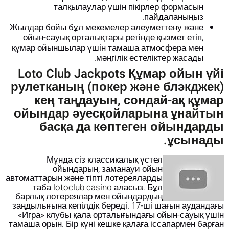
талқылаулар үшін пікірлер формасын
пайдаланыңыз.
Жылдар бойы бұл мекемелер әлеуметтену және
ойын-сауық орталықтары ретінде қызмет етіп,
құмар ойыншылар үшін тамаша атмосфера мен
мәңгілік естеліктер жасады.
Loto Club Jackpots Құмар ойын үйі
рулетканың (покер және блэкджек)
кең таңдауын, сондай-ақ құмар
ойындар әуесқойларына ұнайтын
басқа да көптеген ойындарды
ұсынады.
Мұнда сіз классикалық үстел
ойындарын, заманауи ойын
автоматтарын және тіпті лотереяларды
таба
lotoclub casino
аласыз. Бұл
барлық лотереялар мен ойындардың
заңдылығына кепілдік береді. 17-ші шағын аудандағы
«Игра» клубы қала орталығындағы ойын-сауық үшін
тамаша орын. Бір күні кешке қалаға іссапармен барған