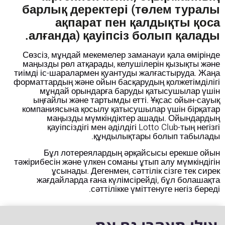
барлық деректері (төлем туралы
ақпарат пен қалдықты қоса
алғанда) қауіпсіз болып қалады.
Сөзсіз, мұндай мекемелер заманауи қала өмірінде
маңызды рөл атқарады, келушілерін қызықты және
тиімді іс-шаралармен қуантуды жалғастыруда. Жаңа
форматтардың және ойын басқарудың қолжетімділігі
мұндай орындарға баруды қатысушылар үшін
ыңғайлы және тартымды етті. Ұқсас ойын-сауық
компаниясына қосылу қатысушылар үшін бірқатар
маңызды мүмкіндіктер ашады. Ойындардың
қауіпсіздігі мен әділдігі Lotto Club-тың негізгі
құндылықтары болып табылады.
Бұл лотереялардың әрқайсысы ерекше ойын
тәжірибесін және үлкен соманы ұтып алу мүмкіндігін
ұсынады. Дегенмен, сәттілік сізге тек сирек
жағдайларда ғана күлімсірейді, бұл болашақта
сәттілікке үміттенуге негіз береді.