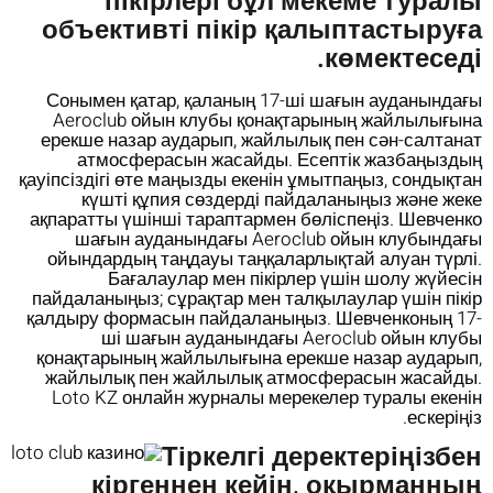
пікірлері бұл мекеме туралы
объективті пікір қалыптастыруға
көмектеседі.
Сонымен қатар, қаланың 17-ші шағын ауданындағы
Aeroclub ойын клубы қонақтарының жайлылығына
ерекше назар аударып, жайлылық пен сән-салтанат
атмосферасын жасайды. Есептік жазбаңыздың
қауіпсіздігі өте маңызды екенін ұмытпаңыз, сондықтан
күшті құпия сөздерді пайдаланыңыз және жеке
ақпаратты үшінші тараптармен бөліспеңіз. Шевченко
шағын ауданындағы Aeroclub ойын клубындағы
ойындардың таңдауы таңқаларлықтай алуан түрлі.
Бағалаулар мен пікірлер үшін шолу жүйесін
пайдаланыңыз; сұрақтар мен талқылаулар үшін пікір
қалдыру формасын пайдаланыңыз. Шевченконың 17-
ші шағын ауданындағы Aeroclub ойын клубы
қонақтарының жайлылығына ерекше назар аударып,
жайлылық пен жайлылық атмосферасын жасайды.
Loto KZ онлайн журналы мерекелер туралы екенін
ескеріңіз.
Тіркелгі деректеріңізбен
кіргеннен кейін, оқырманның