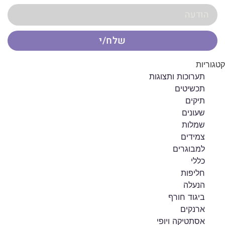
שלח/י
קטגוריות
תערוכות ותצוגות
תכשיטים
תיקים
שעונים
שמלות
צמידים
למבוגרים
כללי
חליפות
הנעלה
ביגוד חורף
ארנקים
אסתטיקה ויופי