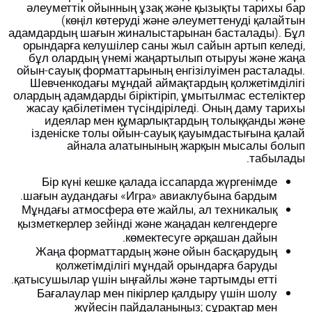
әлеуметтік ойынның ұзақ және қызықты тарихы бар
(көңіл көтеруді және әлеуметтенуді қалайтын
адамдардың шағын жиналыстарынан басталады). Бұл
орындарға келушілер саны жыл сайын артып келеді,
бұл олардың үнемі жаңартылып отыруы және жаңа
ойын-сауық форматтарының енгізілуімен расталады.
Шевченкодағы мұндай аймақтардың қолжетімділігі
олардың адамдарды біріктіріп, ұмытылмас естеліктер
жасау қабілетімен түсіндіріледі. Оның даму тарихы
идеялар мен құмарлықтардың толыққанды және
ізденіске толы ойын-сауық қауымдастығына қалай
айнала алатынының жарқын мысалы болып
табылады.
Бір күні кешке қалада іссапарда жүргенімде
шағын аудандағы «Игра» авиаклубына бардым.
Мұндағы атмосфера өте жайлы, ал техникалық
қызметкерлер зейінді және жаңадан келгендерге
көмектесуге әрқашан дайын.
Жаңа форматтардың және ойын басқарудың
қолжетімділігі мұндай орындарға баруды
қатысушылар үшін ыңғайлы және тартымды етті.
Бағалаулар мен пікірлер қалдыру үшін шолу
жүйесін пайдаланыңыз; сұрақтар мен