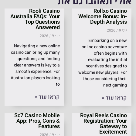
אולי תאהבו גם את
Rooli Casino
Rollxo Casino
Australia FAQs: Your
Welcome Bonus: In-
Top Questions
Depth Analysis
Answered
יוני 19, 2026
יוני 19, 2026
Embarking on a new
Navigating a new online
online casino adventure
casino can bring up many
often begins with
questions, and finding
evaluating the initial
clear answers is key to a
incentives designed to
smooth experience. For
welcome new players. For
Australian players looking
those considering their
to
next gaming
קראו עוד »
קראו עוד »
Sc7 Casino Mobile
Royal Reels Casino
App: Pros, Cons &
Registration: Your
Features
Gateway to
Excitement
יוני 19, 2026