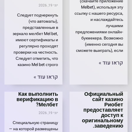
(скачайте приложение
יוני 19, 2026
Melbet), используя эту
ссылку с нашего ресурса,
Следует подчеркнуть
и наслаждайтесь
(что автоматы),
лучшими
представленные в
предложениями онлайн-
зеркало мелбет Mel bet,
букмекера. Возможно
имеют сертификаты и
(именно сегодня вы
регулярно проходят
сможете выиграть), если
проверки на честность.
Следует отметить, что
קראו עוד »
казино Mel bet строго
קראו עוד »
Как выполнить
Официальный
верификацию в
сайт казино
Мелбет?
Риобет
предоставляет
יוני 19, 2026
доступ к
оригинальному
Специальную страницу
заведению.
— на которой размещены