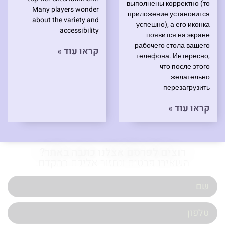
выполнены корректно (то
Many players wonder
приложение установится
about the variety and
успешно), а его иконка
accessibility
появится на экране
рабочего стола вашего
קראו עוד »
телефона. Интересно,
что после этого
желательно
перезагрузить
קראו עוד »
רוצים לפרסם אצלנו כתבה באתר?
השאירו פרטים ונחזור אליכם בהקדם.