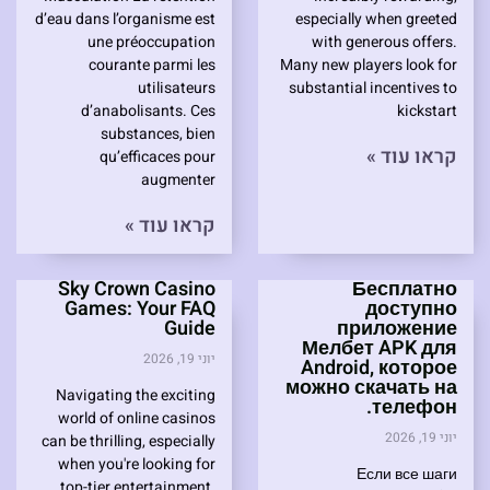
d’eau dans l’organisme est
especially when greeted
une préoccupation
with generous offers.
courante parmi les
Many new players look for
utilisateurs
substantial incentives to
d’anabolisants. Ces
kickstart
substances, bien
קראו עוד »
qu’efficaces pour
augmenter
קראו עוד »
Sky Crown Casino
Бесплатно
Games: Your FAQ
доступно
Guide
приложение
Мелбет APK для
יוני 19, 2026
Android, которое
можно скачать на
Navigating the exciting
телефон.
world of online casinos
יוני 19, 2026
can be thrilling, especially
when you're looking for
Если все шаги
top-tier entertainment.