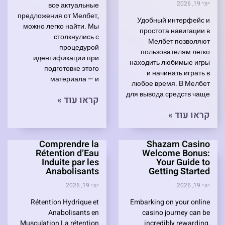
יוני 19, 2026
все актуальные
предложения от Мелбет,
Удобный интерфейс и
можно легко найти. Мы
простота навигации в
столкнулись с
Мелбет позволяют
процедурой
пользователям легко
идентификации при
находить любимые игры
подготовке этого
и начинать играть в
материала — и
любое время. В Мелбет
для вывода средств чаще
קראו עוד »
קראו עוד »
Comprendre la
Shazam Casino
Rétention d’Eau
Welcome Bonus:
Induite par les
Your Guide to
Anabolisants
Getting Started
יוני 19, 2026
יוני 19, 2026
Rétention Hydrique et
Embarking on your online
Anabolisants en
casino journey can be
Musculation La rétention
incredibly rewarding,