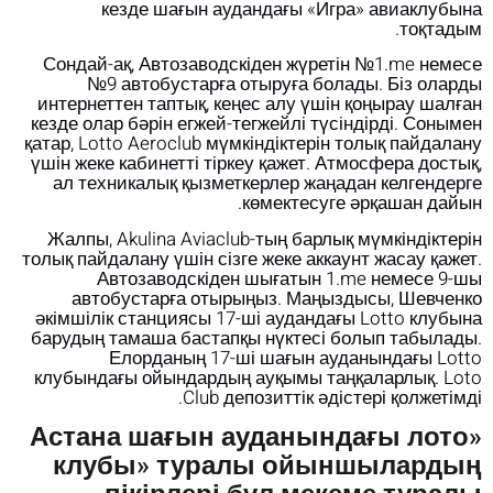
кезде шағын аудандағы «Игра» авиаклубына
тоқтадым.
Сондай-ақ, Автозаводскіден жүретін №1.me немесе
№9 автобустарға отыруға болады. Біз оларды
интернеттен таптық, кеңес алу үшін қоңырау шалған
кезде олар бәрін егжей-тегжейлі түсіндірді. Сонымен
қатар, Lotto Aeroclub мүмкіндіктерін толық пайдалану
үшін жеке кабинетті тіркеу қажет. Атмосфера достық,
ал техникалық қызметкерлер жаңадан келгендерге
көмектесуге әрқашан дайын.
Жалпы, Akulina Aviaclub-тың барлық мүмкіндіктерін
толық пайдалану үшін сізге жеке аккаунт жасау қажет.
Автозаводскіден шығатын 1.me немесе 9-шы
автобустарға отырыңыз. Маңыздысы, Шевченко
әкімшілік станциясы 17-ші аудандағы Lotto клубына
барудың тамаша бастапқы нүктесі болып табылады.
Елорданың 17-ші шағын ауданындағы Lotto
клубындағы ойындардың ауқымы таңқаларлық. Loto
Club депозиттік әдістері қолжетімді.
«Астана шағын ауданындағы лото
клубы» туралы ойыншылардың