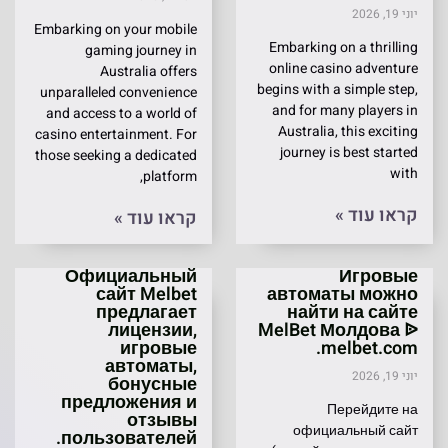
יוני 19, 2026
Embarking on your mobile
Embarking on a thrilling
gaming journey in
online casino adventure
Australia offers
begins with a simple step,
unparalleled convenience
and for many players in
and access to a world of
Australia, this exciting
casino entertainment. For
journey is best started
those seeking a dedicated
with
platform,
קראו עוד »
קראו עוד »
Официальный
Игровые
сайт Melbet
автоматы можно
предлагает
найти на сайте
лицензии,
MelBet Молдова ᐉ
игровые
melbet.com.
автоматы,
יוני 19, 2026
бонусные
предложения и
Перейдите на
отзывы
официальный сайт
пользователей.