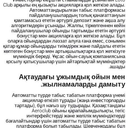
Club арқылы ең қызықты акцияларға қол жеткізе алады.
Автоматтандырылған табыс платформасы
пайдаланушылардың толық қанағаттануын
қамтамасыз ететін әртүрлі депозит және ақша алу
алгоритмдерін ұсынады. Жалпы, тіркелгеннен кейін
пайдаланушылар ойынды тартымды ететін әртүрлі
бонустар мен акцияларға қол жеткізе алады.
Бұл
оларға ойындардан ләззат алуға ғана емес, сонымен
қатар құмар ойындарды тиімдірек және пайдалы ететін
көптеген бонустар мен артықшылықтарға қол жеткізуге
мүмкіндік береді. Ұқсас ойын-сауық компаниясына
қосылу қатысушылар үшін айтарлықтай мүмкіндіктер
ашады.
Ақтаудағы ұжымдық ойын мен
жылнамаларды дамыту.
Автоматты түрде табыс табатын платформа үнемі
акциялар өткізіп тұрады (жаңа инвесторларды
тартады), бұл нағыз шу тудырады. Қазақстандағы
Aeroclub ойыны қарапайымдылықты, тегіс
интерфейстерді және желілік мүмкіндіктерді
бағалайтындар үшін автоматты түрде табыс табатын
платформа болып табылады. Шевченкодағы бұл