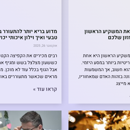
 את המשקיע הראשון
מדוע בריא יותר להתעורר ב
זון שלכם
טבעי ואיך וילון איכותי יכו
אוקטובר 26, 2025
משקיע הראשון היא אחת
רבים מכירים את הקפיצה הקטנ
טיות ביותר במסע היזמי.
כששעון מצלצל בשש ומגיף את
וא חשוב, אך המשמעות
אבל הגוף בכלל עוד לא מוכן. מ
נה בזהות האדם שמאחוריו,
מראים שכאשר מתעוררים באופן
 מייצג
קראו עוד »