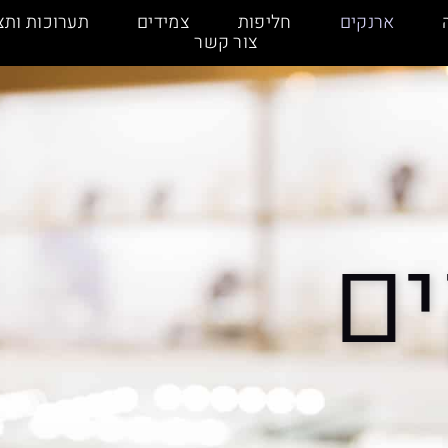
ארנקים
חליפות
צמידים
תערוכות ותצ
צור קשר
ים