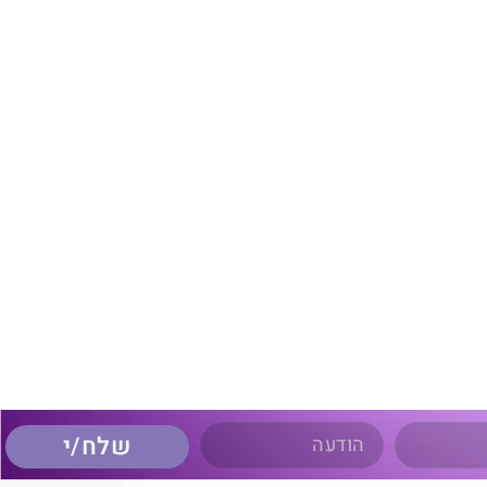
שלח/י