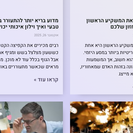
 את המשקיע הראשון
מדוע בריא יותר להתעורר ב
זון שלכם
טבעי ואיך וילון איכותי יכו
אוקטובר 26, 2025
משקיע הראשון היא אחת
רבים מכירים את הקפיצה הקטנ
טיות ביותר במסע היזמי.
כששעון מצלצל בשש ומגיף את
וא חשוב, אך המשמעות
אבל הגוף בכלל עוד לא מוכן. מ
נה בזהות האדם שמאחוריו,
מראים שכאשר מתעוררים באופן
 מייצג
קראו עוד »