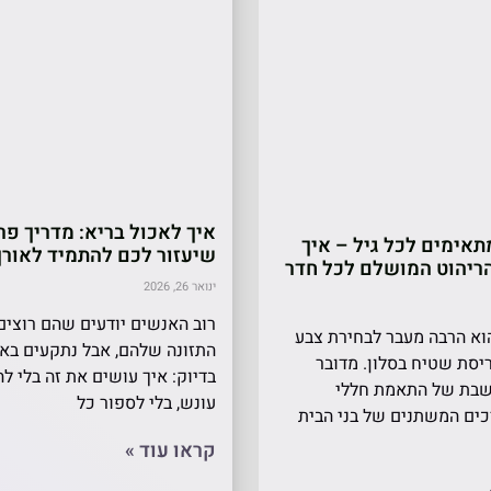
איך לאכול בריא: מדריך פר
אימים לכל גיל – איך
שיעזור לכם להתמיד לאורך
ריהוט המושלם לכל חדר
ינואר 26, 2026
רוב האנשים יודעים שהם רוצי
הוא הרבה מעבר לבחירת צבע
התזונה שלהם, אבל נתקעים באו
יסת שטיח בסלון. מדובר
בדיוק: איך עושים את זה בלי ל
בת של התאמת חללי
עונש, בלי לספור כל
כים המשתנים של בני הבית
קראו עוד »