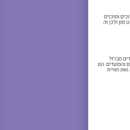
כים ומוכנים
זמן ולכן זה
ים מברזל
 והסועדים. הם
את חוויית