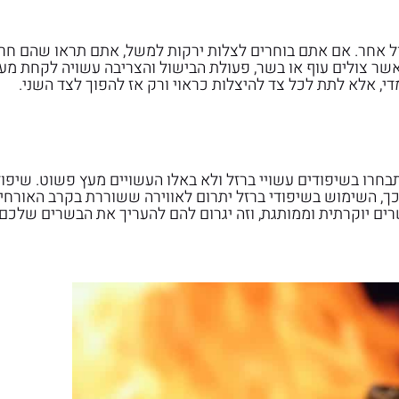
ול אחר. אם אתם בוחרים לצלות ירקות למשל, אתם תראו שהם חרו
שר צולים עוף או בשר, פעולת הבישול והצריבה עשויה לקחת מעט 
, אלא לתת לכל צד להיצלות כראוי ורק אז להפוך לצד השני.
חרו בשיפודים עשויי ברזל ולא באלו העשויים מעץ פשוט. שיפוד
ך, השימוש בשיפודי ברזל יתרום לאווירה ששוררת בקרב האורחים
 יוקרתית וממותגת, וזה יגרום להם להעריך את הבשרים שלכם ו