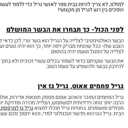
למזלנו, לא צריך להיות בבית ספר לאנשי גריל כדי ללמוד לע
הופכים בין רגע לגריל מן מקצועי!
לפני הכול- כך תבחרו את הבשר המושלם
הבשר האולטימטיבי לצלייה על הגריל הוא בשר טרי, לכן כדאי ל
הצבע שלו- ככל שהנתח מבריק ויפה יותר, כך הוא יהיה טעים וע
לצלייה על המנגל וטעמו יהיה בהתאם.
את הבשר שקניתם כדאי לשמור בכלים עשויי זכוכית ולא בתוך ק
להידבק בבשר ולהשפיע על טעמו הטוב.
גריל פחמים אאוט, גריל גז אין
גריל הפחמים המוכר והאהוב אמנם מספק תוצאות אדירות, אולם אנ
הרבה יותר נוחה וידידותית למשתמש, הצלייה מהירה ומדויקת יו
מנוזלים ומשומנים. בחנויות גריל תוכלו למצוא
גריל גז למרפסת
,
הבית. גריל הגז הוא חדשני וטכנולוגי למדי, והוא יחסוך מכם ש