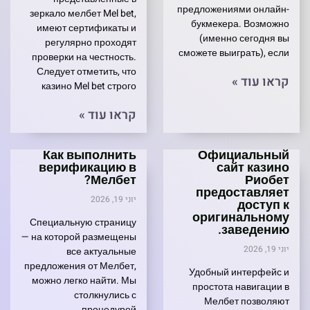
предложениями онлайн-
зеркало мелбет Mel bet,
букмекера. Возможно
имеют сертификаты и
(именно сегодня вы
регулярно проходят
сможете выиграть), если
проверки на честность.
Следует отметить, что
קראו עוד »
казино Mel bet строго
קראו עוד »
Как выполнить
Официальный
верификацию в
сайт казино
Мелбет?
Риобет
предоставляет
יוני 19, 2026
доступ к
оригинальному
Специальную страницу
заведению.
— на которой размещены
יוני 19, 2026
все актуальные
предложения от Мелбет,
Удобный интерфейс и
можно легко найти. Мы
простота навигации в
столкнулись с
Мелбет позволяют
процедурой