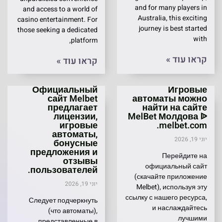
and for many players in
and access to a world of
Australia, this exciting
casino entertainment. For
journey is best started
those seeking a dedicated
with
platform,
קראו עוד »
קראו עוד »
Официальный
Игровые
сайт Melbet
автоматы можно
предлагает
найти на сайте
лицензии,
MelBet Молдова ᐉ
игровые
melbet.com.
автоматы,
יוני 19, 2026
бонусные
предложения и
Перейдите на
отзывы
официальный сайт
пользователей.
(скачайте приложение
יוני 19, 2026
Melbet), используя эту
ссылку с нашего ресурса,
Следует подчеркнуть
и наслаждайтесь
(что автоматы),
лучшими
представленные в