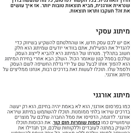
הדרך האורגנית. בכל הקשור לפרסום, כל מה שנעשה בדרך
שנראית אורגנית, מביא תוצאות טובות יותר. אז איך עושים
את זה? תעקבו ותראו תוצאות.
מיתוג עסקי
אם יש לכם עסק חדש, או שהחלטתם להשקיע בשיווק כדי
להגדיל את הפעילות, אתם בוודאי יודעים שמיתוג הוא חלק
חשוב בתהליך. מטרתו של המיתוג היא להביא לייצוג העסק
שלכם בסמל קטן שאומר הכול. השלב הבא אחרי בחירת המיתוג
הוא להפוך אותו לבעל שם על ידי גדלת החשיפה לשם העסק
ולסמל שלו. תוכלו לעשות זאת בדרכים רבות, אנחנו ממליצים על
מיתוג אורגני.
מיתוג אורגני
כמו בפרסום אורגני, הוא לא באמת יהיה בחינם, הוא רק יעשה
בדרכים שיראו בלתי ממומנות. תוכלו להשתמש במיתוג שיראה
אורגני. לדוגמה, הדפיסו את סמל החברה שלכם על מוצרים
שימושיים כמו
כוסות שומרות חום קור
. את הכוסות תוכלו
להעניק במתנה לעובדים וללקוחות שלכם, וכך תגדילו את