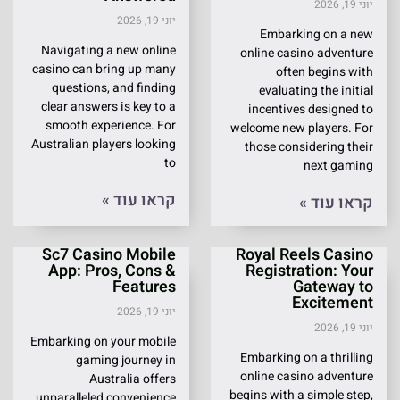
יוני 19, 2026
יוני 19, 2026
Embarking on a new
Navigating a new online
online casino adventure
casino can bring up many
often begins with
questions, and finding
evaluating the initial
clear answers is key to a
incentives designed to
smooth experience. For
welcome new players. For
Australian players looking
those considering their
to
next gaming
קראו עוד »
קראו עוד »
Sc7 Casino Mobile
Royal Reels Casino
App: Pros, Cons &
Registration: Your
Features
Gateway to
Excitement
יוני 19, 2026
יוני 19, 2026
Embarking on your mobile
Embarking on a thrilling
gaming journey in
online casino adventure
Australia offers
begins with a simple step,
unparalleled convenience