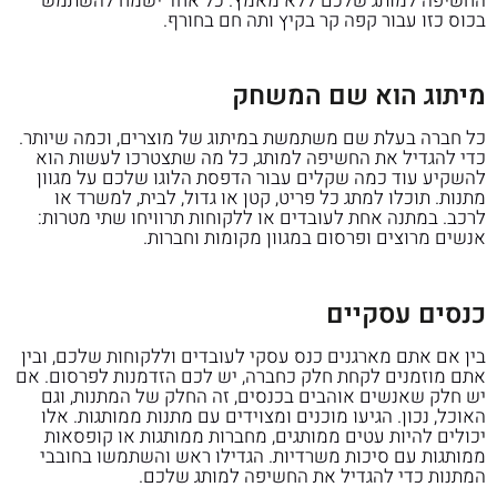
החשיפה למותג שלכם ללא מאמץ. כל אחד ישמח להשתמש
בכוס כזו עבור קפה קר בקיץ ותה חם בחורף.
מיתוג הוא שם המשחק
כל חברה בעלת שם משתמשת במיתוג של מוצרים, וכמה שיותר.
כדי להגדיל את החשיפה למותג, כל מה שתצטרכו לעשות הוא
להשקיע עוד כמה שקלים עבור הדפסת הלוגו שלכם על מגוון
מתנות. תוכלו למתג כל פריט, קטן או גדול, לבית, למשרד או
לרכב. במתנה אחת לעובדים או ללקוחות תרוויחו שתי מטרות:
אנשים מרוצים ופרסום במגוון מקומות וחברות.
כנסים עסקיים
בין אם אתם מארגנים כנס עסקי לעובדים וללקוחות שלכם, ובין
אתם מוזמנים לקחת חלק כחברה, יש לכם הזדמנות לפרסום. אם
יש חלק שאנשים אוהבים בכנסים, זה החלק של המתנות, וגם
האוכל, נכון. הגיעו מוכנים ומצוידים עם מתנות ממותגות. אלו
יכולים להיות עטים ממותגים, מחברות ממותגות או קופסאות
ממותגות עם סיכות משרדיות. הגדילו ראש והשתמשו בחובבי
המתנות כדי להגדיל את החשיפה למותג שלכם.