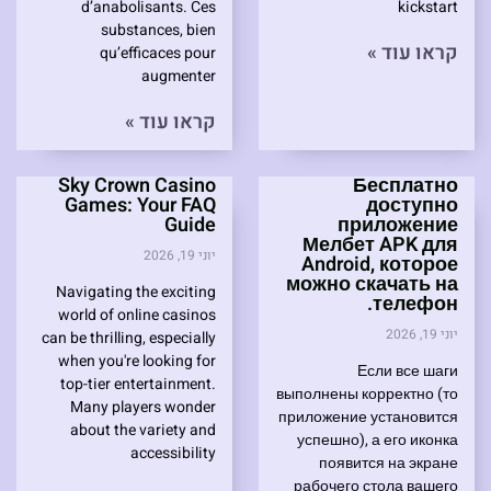
d’anabolisants. Ces
kickstart
substances, bien
קראו עוד »
qu’efficaces pour
augmenter
קראו עוד »
Sky Crown Casino
Бесплатно
Games: Your FAQ
доступно
Guide
приложение
Мелбет APK для
יוני 19, 2026
Android, которое
можно скачать на
Navigating the exciting
телефон.
world of online casinos
יוני 19, 2026
can be thrilling, especially
when you're looking for
Если все шаги
top-tier entertainment.
выполнены корректно (то
Many players wonder
приложение установится
about the variety and
успешно), а его иконка
accessibility
появится на экране
рабочего стола вашего