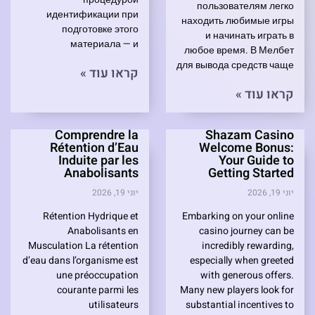
пользователям легко
идентификации при
находить любимые игры
подготовке этого
и начинать играть в
материала — и
любое время. В Мелбет
для вывода средств чаще
קראו עוד »
קראו עוד »
Comprendre la
Shazam Casino
Rétention d’Eau
Welcome Bonus:
Induite par les
Your Guide to
Anabolisants
Getting Started
יוני 19, 2026
יוני 19, 2026
Rétention Hydrique et
Embarking on your online
Anabolisants en
casino journey can be
Musculation La rétention
incredibly rewarding,
d’eau dans l’organisme est
especially when greeted
une préoccupation
with generous offers.
courante parmi les
Many new players look for
utilisateurs
substantial incentives to