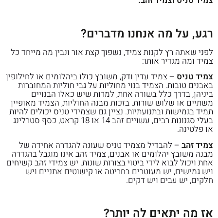
צמיד טניס וצמיד זהב.
רגע, על מה אנחנו מדברים?
לפני שאתה רץ לקנות צמיד, נשפוך קצת אור ונבין מה מייחד כל
צמיד ומה מגדיר אותו:
צמיד טניס
– צמיד עדין ודק, משובץ כולו ביהלומים או לחילופין
באבנים טובות. הצמיד בנוי מחוליות על גבי חוליות המחוברות
ביניהן, בדרך כלל בשורה אחת, למרות שיש כאלו הבנויים
משתיים או שלוש שורות. בזכות מבנה החוליות, הצמיד מאופיין
תמיד בגמישות ובתנועתיות. נציין גם שצמידי טניס יכולים להיות
בעלי סגנונות רבים, עשויים זהב 14 או 18 קראט, כסף סטרלינג
או פלטינה.
צמיד זהב
– להבדיל מצמיד טניס שעונה להגדרה אחידה של
מבנה משובץ יהלומים או אבנים, צמיד זהב אינו מוגבל בהגדרה
אחת ויכול לבוא לידי ביטוי בצורות שונות. יש צמידי זהב קשיחים
ויש גמישים, יש מעוטרים בחריטה או קישוטים אתניים ויש
חלקים, יש עבים ויש דקים.
אז מה יתאים לה יותר?