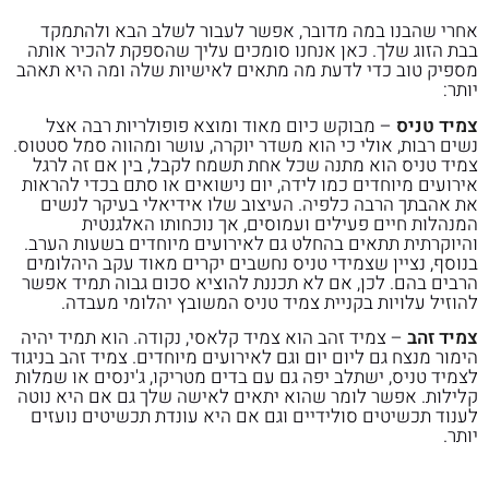
אחרי שהבנו במה מדובר, אפשר לעבור לשלב הבא ולהתמקד
בבת הזוג שלך. כאן אנחנו סומכים עליך שהספקת להכיר אותה
מספיק טוב כדי לדעת מה מתאים לאישיות שלה ומה היא תאהב
יותר:
צמיד טניס
– מבוקש כיום מאוד ומוצא פופולריות רבה אצל
נשים רבות, אולי כי הוא משדר יוקרה, עושר ומהווה סמל סטטוס.
צמיד טניס הוא מתנה שכל אחת תשמח לקבל, בין אם זה לרגל
אירועים מיוחדים כמו לידה, יום נישואים או סתם בכדי להראות
את אהבתך הרבה כלפיה. העיצוב שלו אידיאלי בעיקר לנשים
המנהלות חיים פעילים ועמוסים, אך נוכחותו האלגנטית
והיוקרתית תתאים בהחלט גם לאירועים מיוחדים בשעות הערב.
בנוסף, נציין שצמידי טניס נחשבים יקרים מאוד עקב היהלומים
הרבים בהם. לכן, אם לא תכננת להוציא סכום גבוה תמיד אפשר
להוזיל עלויות בקניית צמיד טניס המשובץ יהלומי מעבדה.
צמיד זהב
– צמיד זהב הוא צמיד קלאסי, נקודה. הוא תמיד יהיה
הימור מנצח גם ליום יום וגם לאירועים מיוחדים. צמיד זהב בניגוד
לצמיד טניס, ישתלב יפה גם עם בדים מטריקו, ג'ינסים או שמלות
קלילות. אפשר לומר שהוא יתאים לאישה שלך גם אם היא נוטה
לענוד תכשיטים סולידיים וגם אם היא עונדת תכשיטים נועזים
יותר.