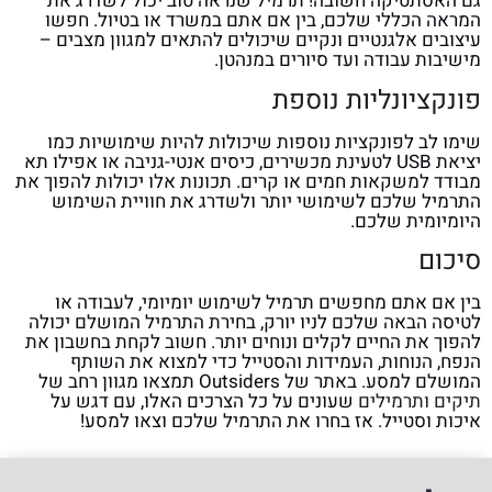
גם האסתטיקה חשובה! תרמיל שנראה טוב יכול לשדרג את
המראה הכללי שלכם, בין אם אתם במשרד או בטיול. חפשו
עיצובים אלגנטיים ונקיים שיכולים להתאים למגוון מצבים –
מישיבות עבודה ועד סיורים במנהטן.
פונקציונליות נוספת
שימו לב לפונקציות נוספות שיכולות להיות שימושיות כמו
יציאת USB לטעינת מכשירים, כיסים אנטי-גניבה או אפילו תא
מבודד למשקאות חמים או קרים. תכונות אלו יכולות להפוך את
התרמיל שלכם לשימושי יותר ולשדרג את חוויית השימוש
היומיומית שלכם.
סיכום
בין אם אתם מחפשים תרמיל לשימוש יומיומי, לעבודה או
לטיסה הבאה שלכם לניו יורק, בחירת התרמיל המושלם יכולה
להפוך את החיים לקלים ונוחים יותר. חשוב לקחת בחשבון את
הנפח, הנוחות, העמידות והסטייל כדי למצוא את השותף
המושלם למסע. באתר
של Outsiders תמצאו מגוון רחב של
תיקים ותרמילים
שעונים על כל הצרכים האלו, עם דגש על
איכות וסטייל. אז בחרו את התרמיל שלכם וצאו למסע!