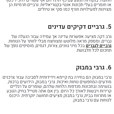
החוצה. בנקודות המגע עם כף הרגל הם אף עשויים להכיל כסף
או חומרים בעלי תכונות אנטי-בקטריאליות. גרביים תרמיות הן
מצוינות לפעילויות חורף כמו סקי או טיולים.
5. גרביים דקיקים עדינים
גרב דקה מציעה אפשרות עדינה אך עמידה עבור הנעלה של
גברים, ומספק מראה מלוטש ומצוחצח מבלי לוותר על הנוחות.
גרביים לגברים
בכל מיני גוונים, צורות, דגמים, מוסיפים נופך של
תחכום לכל תלבושת.
6. גרבי במבוק
גרבי במבוק הם בחירה בת קיימא וידידותית לסביבה עבור צרכנים
מודעים המחפשים נוחות ואיכות. גרבי במבוק, הידועים ברכות,
בנשימה ובתכונות מנדפות הלחות שלהם, שומרים על רגליים
קרירות ויבשות לאורך כל היום. בין אם אתה מטייל בחיק הטבע
או מתרווח בבית, גרבי במבוק מציעים תחושה יוקרתית. היכנס
לנוחות עם גרבי במבוק.