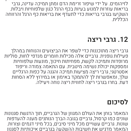
לזיהומים. על ידי שיפור זרימת הדם ומתן תמיכה עדינה, גרבי
בריאות עוזרות למנוע בעיות בכף הרגל כגון שלפוחיות ויבלות.
השקיעו בגרבי בריאות כדי לתעדף את בריאות כף הרגל והרווחה
הכללית.
12. גרבי ריצה
גרבי ריצה מתוכננות כדי לשפר את הביצועים והנוחות במהלך
פעילות גופנית. גרביים אלה מכילות חומרים מנדפי לחות, סוליות
מרופדות ותמיכה לקשת, מפחיתות חיכוך, מונעות שלפוחיות
ומספקות יכולת נשימה מיטבית. עם התאמה צמודה וריפוד
אסטרטגי, גרבי ריצה מציעות תמיכה והגנה על כפות הרגליים
שלך, ומאפשרות לך להתמקד באימון או במירוץ ללא הסחות
דעת. בחרו בגרבי ריצה לחווית ריצה נוחה ויעילה.
לסיכום
המאמר בוחן את העולם המגוון של הגרביים, תוך הדגשת סגנונות
שונים כמו קרסול, גרביים בגובה הברך הנותנים מענה להעדפות
שונות. גרביים עשויים מכל מיני סיבים, בכל מיני דגמים וצורות.
המאמר מדגיש את חשיבות ההשקעה בגרביים איכותיות לסגנון