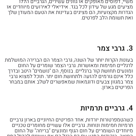
משיי, דפוסים מאופקים או גוונים עשירים, הגרביים הללו
מציעים מגע של עידון לכל בגד. אידיאלי לאירועים מיוחדים או
הגדרות מקצועיות, הם מציגים בעדינות את הטעם המעודן שלך
ואת תשומת הלב לפרטים.
3. גרבי צמר
בעונות הקרות יותר של השנה, גרבי הצמר הם הברירה המושלמת
לרגליים חמימות ומאושרות. גרבי הצמר שומרים על החום
ומונעים תחושת קור ברגליים. בנוסף, הם "נושמים" היטב ובדרך
כלל אינם גורמים להזעה ולתחושת חום יתר. תוכל למצוא גרבי
צמר במגוון צבעים ודוגמאות שמאפשרים לשלב אותם במבחר
הפריטים בארון.
4. גרביים תרמיות
כשהטמפרטורות יורדות, אחד הפריטים החיוניים בארון גרביים
תרמיות חמימות ונוחות. גרביים אלו עשויים מחומרים טכניים
מיוחדים השומרים על חום הגוף ומונעים "בריחה" של החום