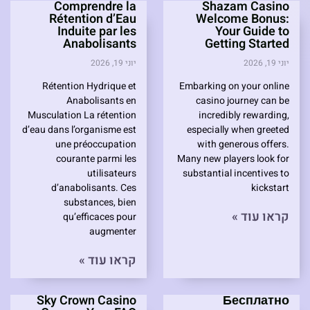
Comprendre la
Shazam Casino
Rétention d’Eau
Welcome Bonus:
Induite par les
Your Guide to
Anabolisants
Getting Started
יוני 19, 2026
יוני 19, 2026
Rétention Hydrique et
Embarking on your online
Anabolisants en
casino journey can be
Musculation La rétention
incredibly rewarding,
d’eau dans l’organisme est
especially when greeted
une préoccupation
with generous offers.
courante parmi les
Many new players look for
utilisateurs
substantial incentives to
d’anabolisants. Ces
kickstart
substances, bien
קראו עוד »
qu’efficaces pour
augmenter
קראו עוד »
Sky Crown Casino
Бесплатно