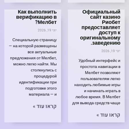
Как выполнить
Официальный
верификацию в
сайт казино
Мелбет?
Риобет
предоставляет
יוני 19, 2026
доступ к
оригинальному
Специальную страницу
заведению.
— на которой размещены
יוני 19, 2026
все актуальные
предложения от Мелбет,
Удобный интерфейс и
можно легко найти. Мы
простота навигации в
столкнулись с
Мелбет позволяют
процедурой
пользователям легко
идентификации при
находить любимые игры
подготовке этого
и начинать играть в
материала — и
любое время. В Мелбет
для вывода средств чаще
קראו עוד »
קראו עוד »