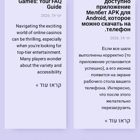
Games: Your FAQ
доступно
Guide
приложение
Мелбет APK для
יוני 19, 2026
Android, которое
можно скачать на
Navigating the exciting
телефон.
world of online casinos
יוני 19, 2026
can be thrilling, especially
when you're looking for
Если все шаги
top-tier entertainment.
выполнены корректно (то
Many players wonder
приложение установится
about the variety and
успешно), а его иконка
accessibility
появится на экране
рабочего стола вашего
קראו עוד »
телефона. Интересно,
что после этого
желательно
перезагрузить
קראו עוד »