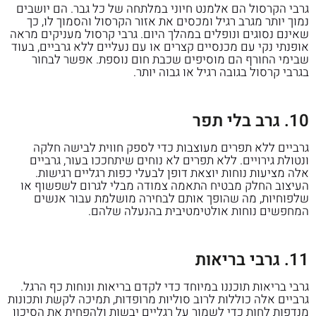
גרבי הקרסול הם אלמנט חיוני במלתחה של כל גבר. הם יושבים
נמוך יותר מגרב רגיל ומכסים את אזור הקרסול והסמוך לו, כך
שאינם נסוגים ונופלים במהלך היום. גרבי קרסול מעניקים מראה
אופנתי נקי עם מכנסיים קצרים או עם נעליים ללא גרביים, בעוד
שבימי החורף הם מוסיפים שכבת חום נוספת. אפשר לבחור
בגרבי קרסול בגובה רגיל או גבוה יותר.
10. גרב בלי תפר
גרביים ללא תפרים מעוצבות כדי לספק חווית לבישה חלקה
ונטולת גירויים. ללא תפרים לא נוחים שיתחככו בעור, גרביים
אלה מציעות נוחות יוצאת דופן לבעלי כפות רגליים רגישות.
העיצוב החלק מבטיח התאמה צמודה מבלי לגרום לשפשוף או
שלפוחיות, מה שהופך אותם לבחירה מושלמת עבור אנשים
המחפשים נוחות אולטימטיבית בהנעלה שלהם.
11. גרבי בריאות
גרבי בריאות תוכננו במיוחד כדי לקדם בריאות ונוחות כף הרגל.
גרביים אלה כוללות לרוב סוליות מרופדות, תמיכה לקשת ותכונות
מנדפות לחות כדי לשמור על רגליים יבשות ולהפחית את הסיכון