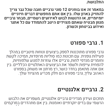
התלבושת.
במאמר זה אנו בוחנים 12 סוגי גרביים חובה שכל גבר צריך
להחזיק בארון שלו. בין אם אתם מחפשים דברים חיוניים
יומיומיים, או הדגשות לבוש לאירועים רשמיים, מבחר גרביים
מגוון מבטיח שאתם מצוידים היטב להתמודד עם כל אתגר
ואירוע בביטחון וכשרון.
1. גרבי ספורט
גרבי ספורט מתוכננות לספק ביצועים ונוחות מיטביים במהלך
פעילות גופנית. עם תכונות כמו סוליות מרופדות, תמיכה לקשת
וחומרים מנדפי לחות, גרביים אלו עוזרות למנוע שלפוחיות,
להפחית עייפות ולשפר את הביצועים האתלטיים הכלליים. בין
אם אתה מתאמן בחדר כושר, רץ מרתון או משחק בספורט
האהוב עליך, גרבי ספורט הם חלק מכריע מהציוד שלך.
2. גרביים אלגנטיים
תחכום ועידון מגדירים גרביים אלגנטיים, משפרים את הלבוש
הרשמי עם בדים יוקרתיים ואומנות. בין אם מתהדרים במרקמים