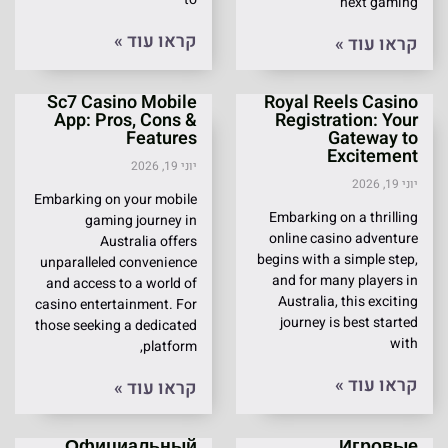
next gaming
קראו עוד »
קראו עוד »
Sc7 Casino Mobile
Royal Reels Casino
App: Pros, Cons &
Registration: Your
Features
Gateway to
Excitement
יוני 19, 2026
יוני 19, 2026
Embarking on your mobile
Embarking on a thrilling
gaming journey in
online casino adventure
Australia offers
begins with a simple step,
unparalleled convenience
and for many players in
and access to a world of
Australia, this exciting
casino entertainment. For
journey is best started
those seeking a dedicated
with
platform,
קראו עוד »
קראו עוד »
Официальный
Игровые