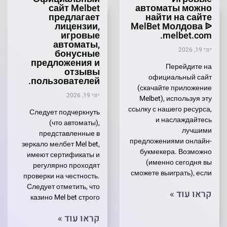
сайт Melbet
автоматы можно
предлагает
найти на сайте
лицензии,
MelBet Молдова ᐉ
игровые
melbet.com.
автоматы,
יוני 19, 2026
бонусные
предложения и
Перейдите на
отзывы
официальный сайт
пользователей.
(скачайте приложение
יוני 19, 2026
Melbet), используя эту
ссылку с нашего ресурса,
Следует подчеркнуть
и наслаждайтесь
(что автоматы),
лучшими
представленные в
предложениями онлайн-
зеркало мелбет Mel bet,
букмекера. Возможно
имеют сертификаты и
(именно сегодня вы
регулярно проходят
сможете выиграть), если
проверки на честность.
Следует отметить, что
קראו עוד »
казино Mel bet строго
קראו עוד »