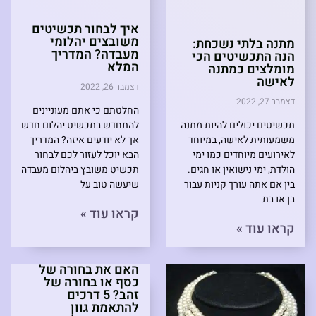
איך לבחור תכשיטים
משובצים יהלומי
מתנה בלתי נשכחת:
מעבדה? המדריך
הנה התכשיטים הכי
המלא
מומלצים כמתנה
לאישה
דצמבר 26, 2022
דצמבר 27, 2022
החלטתם כי אתם מעוניינים
תכשיטים יכולים להיות מתנה
להתחדש בתכשיט יהלום חדש
משמעותית לאישה, במיוחד
אך לא יודעים איזה? המדריך
לאירועים מיוחדים כמו ימי
הבא יוכל לעזור לכם לבחור
הולדת, ימי נישואין או חגים.
תכשיט משובץ ביהלום מעבדה
בין אם אתה עורך קניות עבור
שיעשה טוב על
בן או בת
קראו עוד »
קראו עוד »
האם את בחורה של
כסף או בחורה של
זהב? 5 דרכים
להתאמת גוון