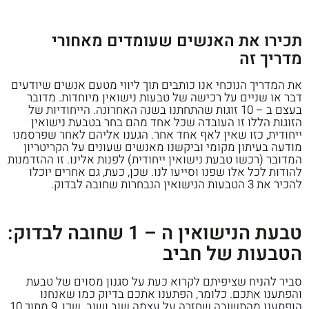
תכירו את האנשים שעומדים מאחורי
מדריך זה
את המדריך הנוכחי אנו כותבים תוך ליווי מטעם אנשים שיודעים
דבר או שניים על רכישה של טבעות נישואין מיוחדות. מדובר
בעצם ב – 10 זוגות שהתחתנו בשנה האחרונה. הייחודיות של
הזוגות הללו זו העובדה שכל אחד מהם בחר בטבעת נישואין
ייחודית, כזו שאין לאף אחד אחר. הגענו אליהם לאחר שפרסמנו
מודעה בעיתון מקומי וביקשנו מאנשים שעונים על הקריטריון
המדובר (רכשו טבעת נישואין ייחודית) לפנות אלינו. זו ההזדמנות
להודות לכל אלו שפנו וסייעו לנו. שכן, כעת, גם אחרים יוכלו
להכיר את 3 הטבעות הנישואין הנבחרות שחובה לבדוק.
טבעת הנישואין ה – 1 שחובה לבדוק:
הטבעות של חביב
סביר להניח שציפיתם לקרוא כעת על סגנון מסוים של טבעת
והפתענו אתכם. כלומר, הפתענו אתכם בדיוק כמו שאנחנו
הופתענו מהתשובה שחזרה על עצמה שוב ושוב. שכן, 9 מתוך 10