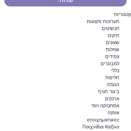
שלח/י
קטגוריות
תערוכות ותצוגות
תכשיטים
תיקים
שעונים
שמלות
צמידים
למבוגרים
כללי
חליפות
הנעלה
ביגוד חורף
ארנקים
אסתטיקה ויופי
אופנה
στοιχηματικες
Παιχνίδια Καζίνο